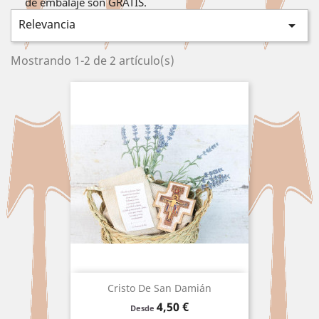
de embalaje son GRATIS.
Relevancia

Mostrando 1-2 de 2 artículo(s)
Cristo De San Damián
Precio
4,50 €
Desde