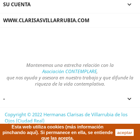
SU CUENTA

WWW.CLARISASVILLARRUBIA.COM
Mantenemos una estrecha relación con la
Asociación CONTEMPLARE
,
que nos ayuda y asesora en nuestro trabajo y que difunde la
riqueza de la vida contemplativa.
-

Copyright © 2022 Hermanas Clarisas de Villarrubia de los
Ojos (Ciudad Real)
Todos los derechos reservados/All rights reserved/Tous
Esta web utiliza cookies (más información
pinchando aquí
). Si permanece en ella, se entiende
aceptar
droits réservés/Tutti i diritti riservati
que las acepta.