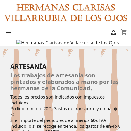
shopping_cart


ARTESANÍA
Los trabajos de artesanía son
pintados y elaborados a mano por las
hermanas de la Comunidad.
Todos los precios son indicados con impuestos
incluidos.
Pedido mínimo: 20€. Gastos de transporte y embalaje:
5€.
Si el importe del pedido es de al menos 60€ IVA
incluido, o si se recoge en tienda, los gastos de envío y