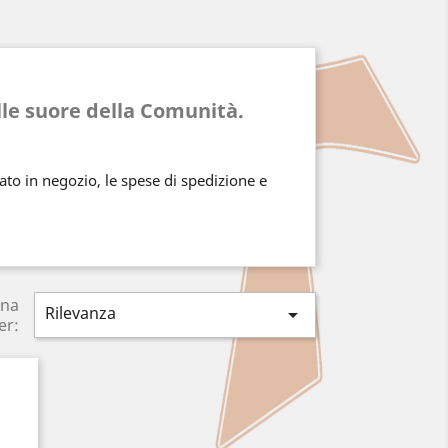
lle suore della Comunità.
rato in negozio, le spese di spedizione e
ina
Rilevanza

er: