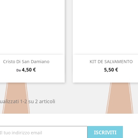
Anteprima
Anteprima


Cristo Di San Damiano
KIT DE SALVAMENTO
Prezzo
Prezzo
4,50 €
5,50 €
Da
ualizzati 1-2 su 2 articoli