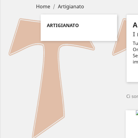
Home
Artigianato
A
ARTIGIANATO
I
Tu
Or
Se
im
Ci so