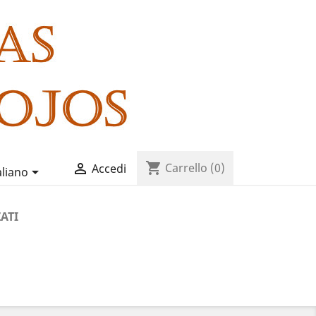
shopping_cart

Carrello
(0)
Accedi

aliano
ATI