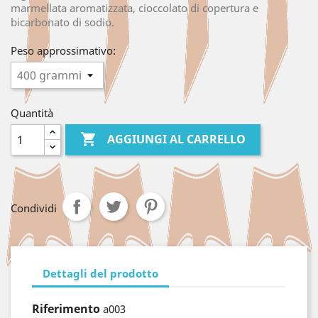
marmellata aromatizzata, cioccolato di copertura e
bicarbonato di sodio.
Peso approssimativo:
Quantità

AGGIUNGI AL CARRELLO
Condividi
Dettagli del prodotto
Riferimento
a003